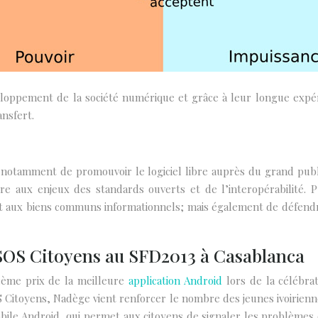
eloppement de la société numérique et grâce à leur longue expér
nsfert.
 notamment de promouvoir le logiciel libre auprès du grand publi
re aux enjeux des standards ouverts et de l’interopérabilité. Pui
 aux biens communs informationnels; mais également de défendre l
SOS Citoyens au SFD2013 à Casablanca
3ème prix de la meilleure
application Android
lors de la célébra
Citoyens, Nadège vient renforcer le nombre des jeunes ivoirienne
bile Android, qui permet aux citoyens de signaler les problèmes 