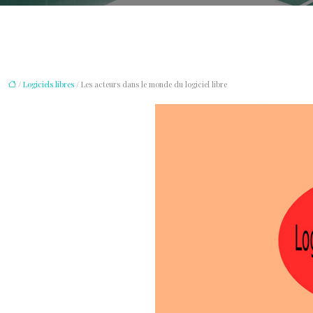
/
Logiciels libres
/ Les acteurs dans le monde du logiciel libre