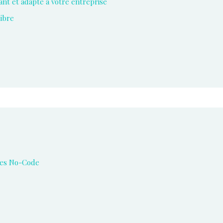
ant et adapté à votre entreprise
libre
rmes No-Code