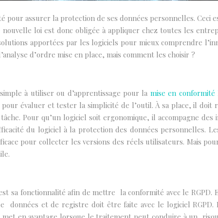
lité pour assurer la protection de ses données personnelles. Ceci
 nouvelle loi est donc obligée à appliquer chez toutes les entrep
 solutions apportées par les logiciels pour mieux comprendre l’in
l’analyse d’ordre mise en place, mais comment les choisir ?
simple à utiliser ou d’apprentissage pour la
mise en conformit
pour évaluer et tester la simplicité de l’outil. À sa place, il doi
 tâche. Pour qu’un logiciel soit ergonomique, il accompagne des i
efficacité du logiciel à la protection des données personnelles.
 efficace pour collecter les versions des réels utilisateurs. Mais p
ile.
est sa fonctionnalité afin de mettre la conformité avec le RGPD. En
e données et de registre doit être faite avec le logiciel RGPD. 
ion met en avantage lorsque le traitement peut conduire à un risqu