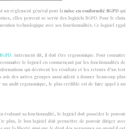
 est un règlement général pour la
mise en conformité RGPD
qui
rises, elles peuvent se servir des logiciels RGPD.
Pour le choix
novation technologique avec ses fonctionnalités. Ce logiciel rgpd
é RGPD
. Autrement dit, il doit être ergonomique. Pour connaitre
t reconnaitre le logiciel en commençant par les fonctionnalités de
nformations qui décrivent les résultats et les retours d’un test
 Les avis des autres groupes aussi aident à donner beaucoup plus
our un audit ergonomique, le plus crédible est de faire appel à un
 évaluant sa fonctionnalité, le logiciel doit posséder le pouvoir
De plus, le bon logiciel doit permettre de pouvoir diriger avec
e sur la liberté ainsi que le droit des personnes ou quand il est