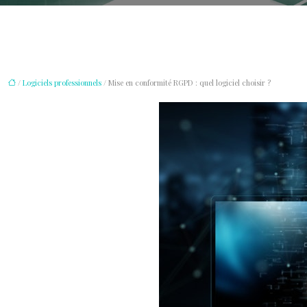
/
Logiciels professionnels
/ Mise en conformité RGPD : quel logiciel choisir ?