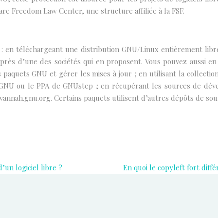
re Freedom Law Center, une structure affiliée à la FSF.
 : en téléchargeant une distribution GNU/Linux entièrement libr
près d’une des sociétés qui en proposent. Vous pouvez aussi en
s paquets GNU et gérer les mises à jour ; en utilisant la collec
e GNU ou le PPA de GNUstep ; en récupérant les sources de dé
annah.gnu.org. Certains paquets utilisent d’autres dépôts de sou
un logiciel libre ?
En quoi le copyleft fort diff