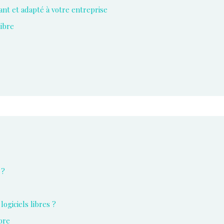
ant et adapté à votre entreprise
libre
 ?
ogiciels libres ?
bre