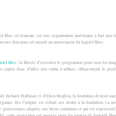
l libre en français, est une organisation américaine à but non l
isateurs. Son nom est associé au mouvement du logiciel libre.
iciel libre
: la liberté d’exécuter le programme pour tous les usa
des copies donc d’aider son voisin à utiliser efficacement le pr
de Richard Stallman et d’Eben Moglen, la fondation devient un
ganise dès l’origine en cédant ses droits à la fondation. La n
 gouvernance adaptée aux biens communs et qui est représentée p
U, cette protection est assurée pour les projets de logiciels li