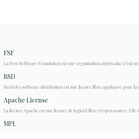
FSF
La Free Software Foundation est une organisation américaine à but non l
BSD
Berkeley software distribution est une licence libre appliquée pour la di
Apache License
La licence Apache est une licence de logiciel libre et open source. Elle es
MPL
La Mozilla Public License est une licence libre fondée par Netscape p