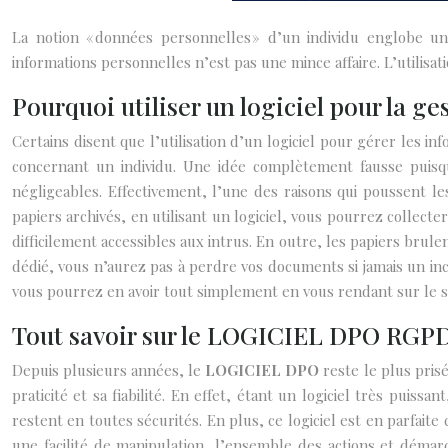
La notion « données personnelles » d’un individu englobe u
informations personnelles n’est pas une mince affaire. L’utilisa
Pourquoi utiliser un logiciel pour la g
Certains disent que l’utilisation d’un logiciel pour gérer les 
concernant un individu. Une idée complètement fausse puisque
négligeables. Effectivement, l’une des raisons qui poussent le
papiers archivés, en utilisant un logiciel, vous pourrez collect
difficilement accessibles aux intrus. En outre, les papiers brul
dédié, vous n’aurez pas à perdre vos documents si jamais un ince
vous pourrez en avoir tout simplement en vous rendant sur le s
Tout savoir sur le LOGICIEL DPO RGP
Depuis plusieurs années, le
LOGICIEL DPO
reste le plus pris
praticité et sa fiabilité. En effet, étant un logiciel très puis
restent en toutes sécurités. En plus, ce logiciel est en parfai
une facilité de manipulation, l’ensemble des actions et démarc