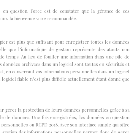
e en question. Force est de constater que la gérance de ces
oujours la bienvenue voire recommandée.
apier est plus que suffisant pour enregistrer toutes les données
telle que l’informatique de gestion représente des atouts non
 de temps. Au lieu de fouiller une information dans une pile de
es données archivées dans un logiciel sont toutes en sécurités et
ait, en conservant vos informations personnelles dans un logiciel
logiciel fiable n’est plus difficile actuellement étant donné que
our gérer la protection de leurs données personnelles grâce à sa
érable de données. Une fois enregistrées, les données en question
s personnelles ou RGPD 2018. Avec son interface simple qui offre
à la gestion des informations personnelles permet donc de gérer