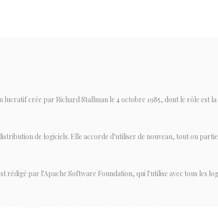
ucratif crée par Richard Stallman le 4 octobre 1985, dont le rôle est la p
stribution de logiciels. Elle accorde d'utiliser de nouveau, tout ou partie,
t rédigé par l'Apache Software Foundation, qui l'utilise avec tous les logicie
endant la libération du code source de ce qui devait devenir Netscape C