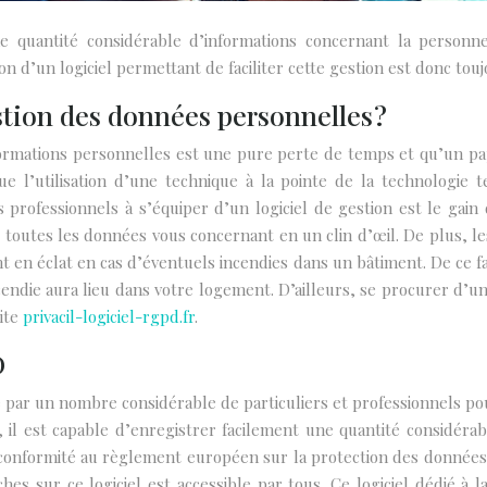
ne quantité considérable d’informations concernant la personn
tion d’un logiciel permettant de faciliter cette gestion est donc t
estion des données personnelles ?
informations personnelles est une pure perte de temps et qu’un p
 l’utilisation d’une technique à la pointe de la technologie 
s professionnels à s’équiper d’un logiciel de gestion est le gain
er toutes les données vous concernant en un clin d’œil. De plus, l
ent en éclat en cas d’éventuels incendies dans un bâtiment. De ce f
ndie aura lieu dans votre logement. D’ailleurs, se procurer d’un 
ite
privacil-logiciel-rgpd.fr
.
D
é par un nombre considérable de particuliers et professionnels p
sant, il est capable d’enregistrer facilement une quantité consid
te conformité au règlement européen sur la protection des donnée
hes sur ce logiciel est accessible par tous. Ce logiciel dédié 