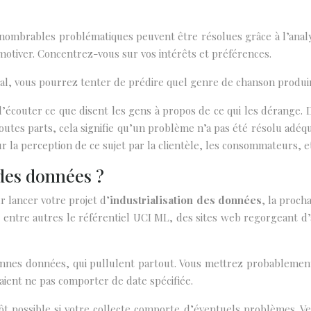
nombrables problématiques peuvent être résolues grâce à l’ana
motiver. Concentrez-vous sur vos intérêts et préférences.
l, vous pourrez tenter de prédire quel genre de chanson produire
écouter ce que disent les gens à propos de ce qui les dérange. D
outes parts, cela signifie qu’un problème n’a pas été résolu adéqu
sur la perception de ce sujet par la clientèle, les consommateurs,
 des données ?
 lancer votre projet d’
industrialisation des données
, la proch
 entre autres le référentiel UCI ML, des sites web regorgeant d
iennes données, qui pullulent partout. Vous mettrez probablement 
aient ne pas comporter de date spécifiée.
 possible si votre collecte comporte d’éventuels problèmes. Veil