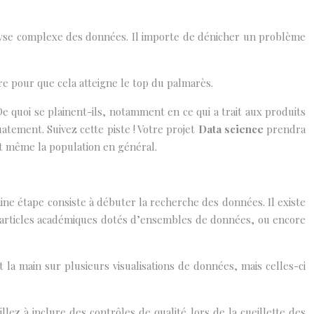
lyse complexe des données. Il importe de dénicher un problème
 pour que cela atteigne le top du palmarès.
e quoi se plainent-ils, notamment en ce qui a trait aux produits
atement. Suivez cette piste ! Votre projet
Data science
prendra
 et même la population en général.
aine étape consiste à débuter la recherche des données. Il existe
’articles académiques dotés d’ensembles de données, ou encore
la main sur plusieurs visualisations de données, mais celles-ci
lez à inclure des contrôles de qualité lors de la cueillette des